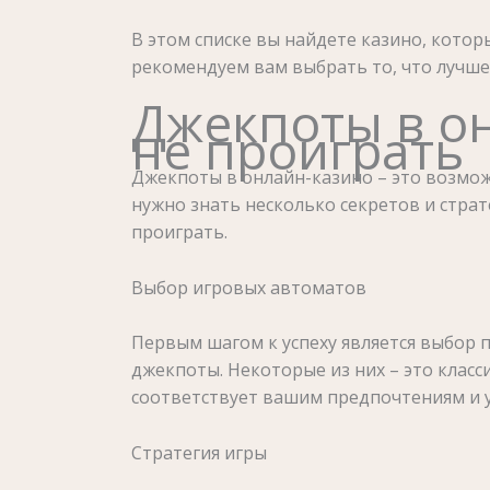
В этом списке вы найдете казино, кото
рекомендуем вам выбрать то, что лучше 
Джекпоты в он
не проиграть
Джекпоты в онлайн-казино – это возмож
нужно знать несколько секретов и страт
проиграть.
Выбор игровых автоматов
Первым шагом к успеху является выбор 
джекпоты. Некоторые из них – это класс
соответствует вашим предпочтениям и 
Стратегия игры