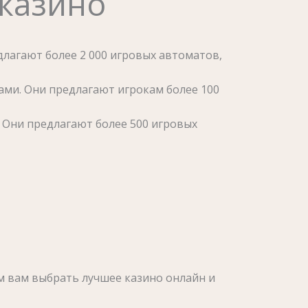
казино
едлагают более 2 000 игровых автоматов,
рами. Они предлагают игрокам более 100
. Они предлагают более 500 игровых
м вам выбрать лучшее казино онлайн и