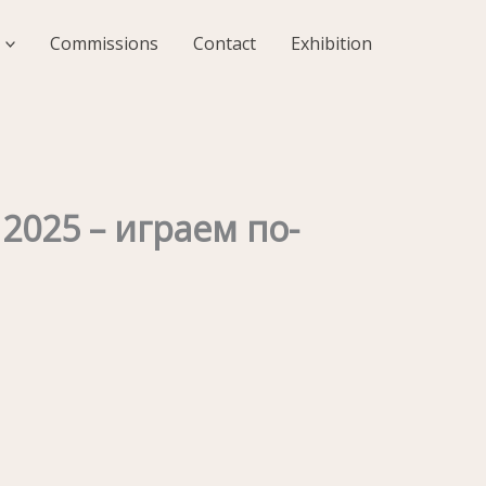
Commissions
Contact
Exhibition
2025 – играем по-