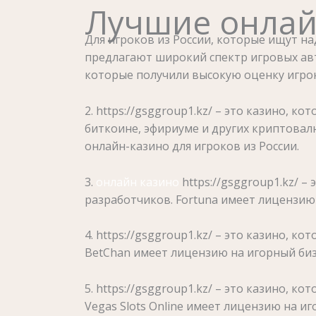
Лучшие онлайн
Для игроков из России, которые ищут н
предлагают широкий спектр игровых авто
которые получили высокую оценку игрок
2. https://gsggroup1.kz/ – это казино,
биткоине, эфириуме и других криптовал
онлайн-казино для игроков из России.
3.
онлайн казино
https://gsggroup1.kz/ –
разработчиков. Fortuna имеет лицензию 
4. https://gsggroup1.kz/ – это казино, 
BetChan имеет лицензию на игорный биз
5. https://gsggroup1.kz/ – это казино, 
Vegas Slots Online имеет лицензию на и