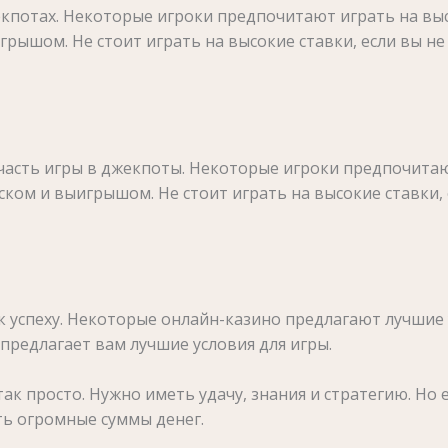
екпотах. Некоторые игроки предпочитают играть на высо
грышом. Не стоит играть на высокие ставки, если вы н
часть игры в джекпоты. Некоторые игроки предпочитают
ском и выигрышом. Не стоит играть на высокие ставки,
 успеху. Некоторые онлайн-казино предлагают лучшие у
предлагает вам лучшие условия для игры.
так просто. Нужно иметь удачу, знания и стратегию. Но 
ть огромные суммы денег.