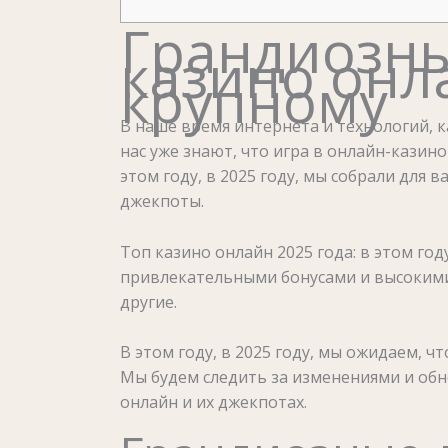
Грандиозны
казино онла
крупному
В наше время интернета и технологий, к
нас уже знают, что игра в онлайн-казино
этом году, в 2025 году, мы собрали для 
джекпоты.
Топ казино онлайн 2025 года: в этом го
привлекательными бонусами и высокими д
другие.
В этом году, в 2025 году, мы ожидаем, 
Мы будем следить за изменениями и обн
онлайн и их джекпотах.