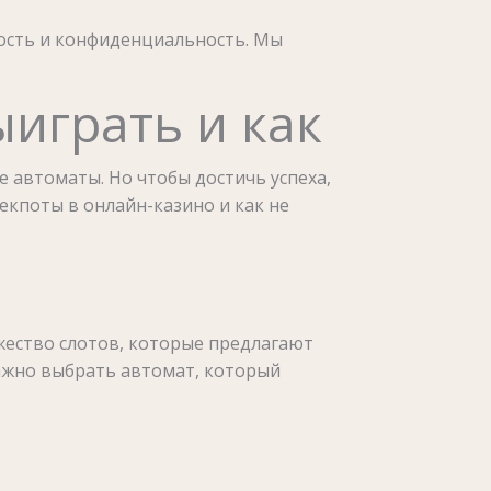
ность и конфиденциальность. Мы
ыиграть и как
 автоматы. Но чтобы достичь успеха,
екпоты в онлайн-казино и как не
жество слотов, которые предлагают
Важно выбрать автомат, который