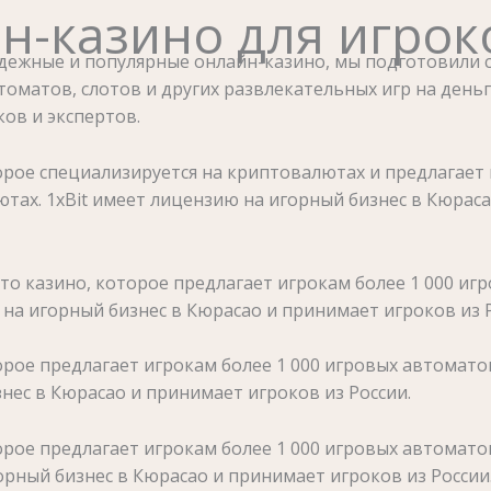
-казино для игроко
адежные и популярные онлайн-казино, мы подготовили 
матов, слотов и других развлекательных игр на деньги
ов и экспертов.
 которое специализируется на криптовалютах и предлагае
ютах. 1xBit имеет лицензию на игорный бизнес в Кюрас
 это казино, которое предлагает игрокам более 1 000 и
на игорный бизнес в Кюрасао и принимает игроков из Р
которое предлагает игрокам более 1 000 игровых автомат
нес в Кюрасао и принимает игроков из России.
которое предлагает игрокам более 1 000 игровых автомат
горный бизнес в Кюрасао и принимает игроков из России