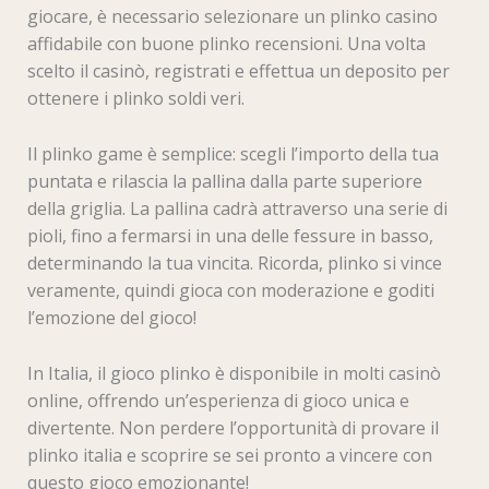
giocare, è necessario selezionare un plinko casino
affidabile con buone plinko recensioni. Una volta
scelto il casinò, registrati e effettua un deposito per
ottenere i plinko soldi veri.
Il plinko game è semplice: scegli l’importo della tua
puntata e rilascia la pallina dalla parte superiore
della griglia. La pallina cadrà attraverso una serie di
pioli, fino a fermarsi in una delle fessure in basso,
determinando la tua vincita. Ricorda, plinko si vince
veramente, quindi gioca con moderazione e goditi
l’emozione del gioco!
In Italia, il gioco plinko è disponibile in molti casinò
online, offrendo un’esperienza di gioco unica e
divertente. Non perdere l’opportunità di provare il
plinko italia e scoprire se sei pronto a vincere con
questo gioco emozionante!