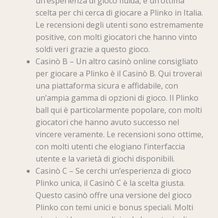
un’esperienza di gioco fluida, è un’ottima
scelta per chi cerca di giocare a Plinko in Italia.
Le recensioni degli utenti sono estremamente
positive, con molti giocatori che hanno vinto
soldi veri grazie a questo gioco.
Casinò B – Un altro casinò online consigliato
per giocare a Plinko è il Casinò B. Qui troverai
una piattaforma sicura e affidabile, con
un’ampia gamma di opzioni di gioco. Il Plinko
ball qui è particolarmente popolare, con molti
giocatori che hanno avuto successo nel
vincere veramente. Le recensioni sono ottime,
con molti utenti che elogiano l’interfaccia
utente e la varietà di giochi disponibili.
Casinò C – Se cerchi un’esperienza di gioco
Plinko unica, il Casinò C è la scelta giusta.
Questo casinò offre una versione del gioco
Plinko con temi unici e bonus speciali. Molti