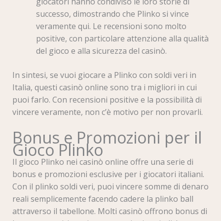
giocatori hanno condiviso le loro storie di
successo, dimostrando che Plinko si vince
veramente qui. Le recensioni sono molto
positive, con particolare attenzione alla qualità
del gioco e alla sicurezza del casinò.
In sintesi, se vuoi giocare a Plinko con soldi veri in
Italia, questi casinò online sono tra i migliori in cui
puoi farlo. Con recensioni positive e la possibilità di
vincere veramente, non c’è motivo per non provarli.
Bonus e Promozioni per il
Gioco Plinko
Il gioco Plinko nei casinò online offre una serie di
bonus e promozioni esclusive per i giocatori italiani.
Con il plinko soldi veri, puoi vincere somme di denaro
reali semplicemente facendo cadere la plinko ball
attraverso il tabellone. Molti casinò offrono bonus di