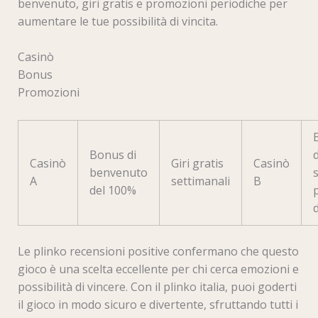
benvenuto, giri gratis e promozioni periodiche per
aumentare le tue possibilità di vincita.
Casinò
Bonus
Promozioni
Bonus di
Casinò
Giri gratis
Casinò
benvenuto
s
A
settimanali
B
del 100%
Le plinko recensioni positive confermano che questo
gioco è una scelta eccellente per chi cerca emozioni e
possibilità di vincere. Con il plinko italia, puoi goderti
il gioco in modo sicuro e divertente, sfruttando tutti i