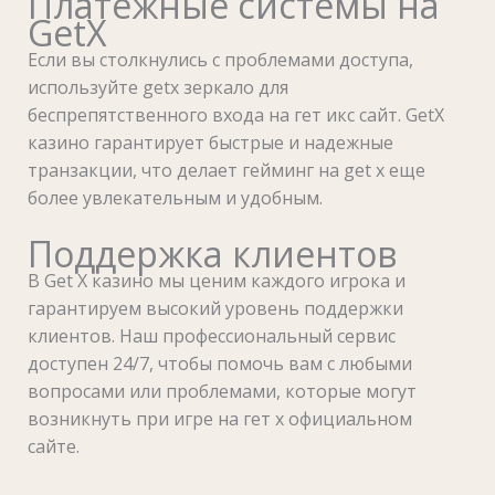
Платежные системы на
GetX
Если вы столкнулись с проблемами доступа,
используйте getx зеркало для
беспрепятственного входа на гет икс сайт. GetX
казино гарантирует быстрые и надежные
транзакции, что делает гейминг на get x еще
более увлекательным и удобным.
Поддержка клиентов
В Get X казино мы ценим каждого игрока и
гарантируем высокий уровень поддержки
клиентов. Наш профессиональный сервис
доступен 24/7, чтобы помочь вам с любыми
вопросами или проблемами, которые могут
возникнуть при игре на гет х официальном
сайте.