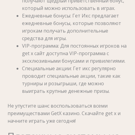
получают щедрый приветственный бонус,
который можно использовать в играх.
Ежедневные бонусы: Гет Икс предлагает
ежедневные бонусы, которые позволяют
игрокам получать дополнительные
средства для игры.
VIP-программа: Для постоянных игроков на
get x сайт доступна VIP-программа с
эксклюзивными бонусами и привилегиями.
Специальные акции: Гет икс регулярно
проводит специальные акции, такие как
турниры и розыгрыши, где можно
выиграть крупные денежные призы.
Не упустите шанс воспользоваться всеми
преимуществами GetX казино. Скачайте get x и
начните играть уже сегодня!