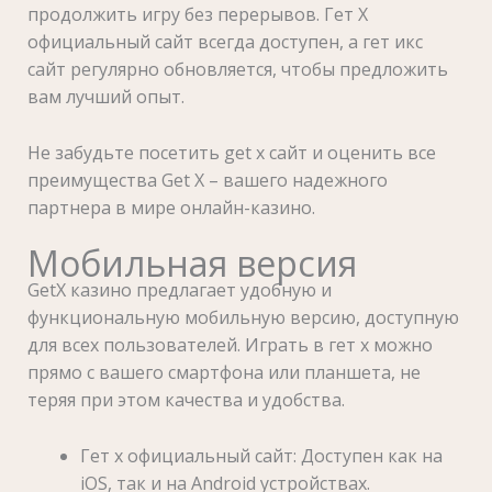
продолжить игру без перерывов. Гет Х
официальный сайт всегда доступен, а гет икс
сайт регулярно обновляется, чтобы предложить
вам лучший опыт.
Не забудьте посетить get x сайт и оценить все
преимущества Get X – вашего надежного
партнера в мире онлайн-казино.
Мобильная версия
GetX казино предлагает удобную и
функциональную мобильную версию, доступную
для всех пользователей. Играть в гет х можно
прямо с вашего смартфона или планшета, не
теряя при этом качества и удобства.
Гет х официальный сайт: Доступен как на
iOS, так и на Android устройствах.