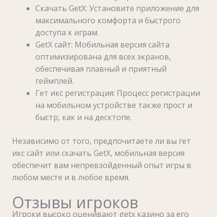
Скачать GetX: Установите приложение для
максимального комфорта и быстрого
доступа к играм.
GetX сайт: Мобильная версия сайта
оптимизирована для всех экранов,
обеспечивая плавный и приятный
геймплей.
Гет икс регистрация: Процесс регистрации
на мобильном устройстве также прост и
быстр, как и на десктопе.
Независимо от того, предпочитаете ли вы гет
икс сайт или скачать GetX, мобильная версия
обеспечит вам непревзойденный опыт игры в
любом месте и в любое время.
Отзывы игроков
Игроки высоко оценивают getx казино за его