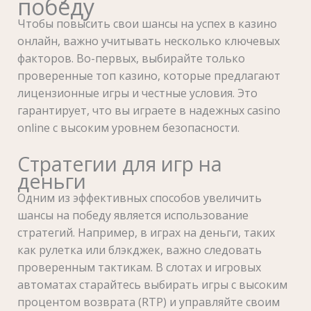
победу
Чтобы повысить свои шансы на успех в казино
онлайн, важно учитывать несколько ключевых
факторов. Во-первых, выбирайте только
проверенные топ казино, которые предлагают
лицензионные игры и честные условия. Это
гарантирует, что вы играете в надежных casino
online с высоким уровнем безопасности.
Стратегии для игр на
деньги
Одним из эффективных способов увеличить
шансы на победу является использование
стратегий. Например, в играх на деньги, таких
как рулетка или блэкджек, важно следовать
проверенным тактикам. В слотах и игровых
автоматах старайтесь выбирать игры с высоким
процентом возврата (RTP) и управляйте своим