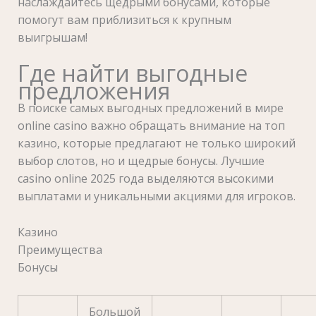
наслаждайтесь щедрыми бонусами, которые
помогут вам приблизиться к крупным
выигрышам!
Где найти выгодные
предложения
В поиске самых выгодных предложений в мире
online casino важно обращать внимание на топ
казино, которые предлагают не только широкий
выбор слотов, но и щедрые бонусы. Лучшие
casino online 2025 года выделяются высокими
выплатами и уникальными акциями для игроков.
Казино
Преимущества
Бонусы
Большой