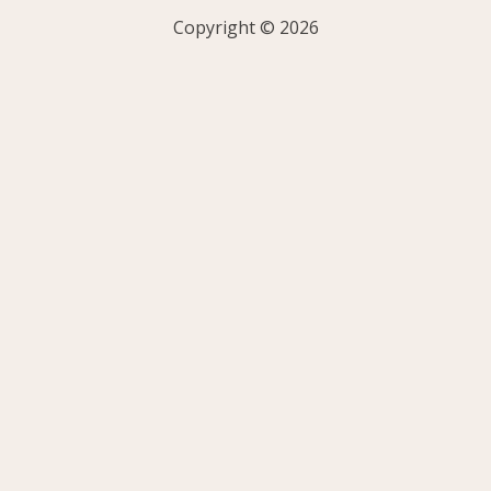
Copyright © 2026