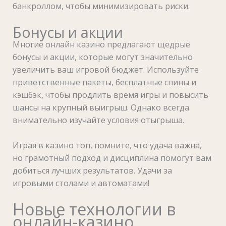
банкроллом, чтобы минимизировать риски.
Бонусы и акции
Многие онлайн казино предлагают щедрые
бонусы и акции, которые могут значительно
увеличить ваш игровой бюджет. Используйте
приветственные пакеты, бесплатные спины и
кэшбэк, чтобы продлить время игры и повысить
шансы на крупный выигрыш. Однако всегда
внимательно изучайте условия отыгрыша.
Играя в казино топ, помните, что удача важна,
но грамотный подход и дисциплина помогут вам
добиться лучших результатов. Удачи за
игровыми столами и автоматами!
Новые технологии в
онлайн-казино