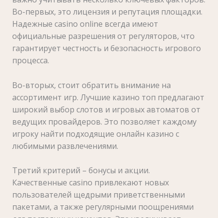
Во-первых, это лицензия и репутация площадки.
Надежные casino online всегда имеют
официальные разрешения от регуляторов, что
гарантирует честность и безопасность игрового
процесса.
Во-вторых, стоит обратить внимание на
ассортимент игр. Лучшие казино топ предлагают
широкий выбор слотов и игровых автоматов от
ведущих провайдеров. Это позволяет каждому
игроку найти подходящие онлайн казино с
любимыми развлечениями.
Третий критерий – бонусы и акции.
Качественные casino привлекают новых
пользователей щедрыми приветственными
пакетами, а также регулярными поощрениями