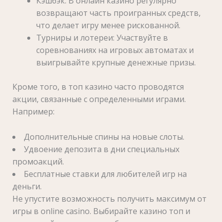
Кэшбэк: В онлайн казино регулярно
возвращают часть проигранных средств,
что делает игру менее рискованной.
Турниры и лотереи: Участвуйте в
соревнованиях на игровых автоматах и
выигрывайте крупные денежные призы.
Кроме того, в топ казино часто проводятся
акции, связанные с определенными играми.
Например:
Дополнительные спины на новые слоты.
Удвоение депозита в дни специальных
промоакций.
Бесплатные ставки для любителей игр на
деньги.
Не упустите возможность получить максимум от
игры в online casino. Выбирайте казино топ и