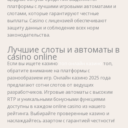
платформы с лучшими игровыми автоматами и
слотами, которые гарантируют честные
выплаты. Casino с лицензией обеспечивают
защиту данных и соблюдение всех норм
законодательства.
Лучшие слоты и автоматы в
casino online
Если вы ищете казино
топ онлайн казино
топ,
обратите внимание на платформы с
разнообразием игр. Онлайн казино 2025 года
предлагают сотни слотов от ведущих
разработчиков. Игровые автоматы с высоким
RTP и уникальными бонусными функциями
доступны в каждом online casino из нашего
рейтинга. Выбирайте проверенные казино и
наслаждайтесь азартом с гарантией честности!