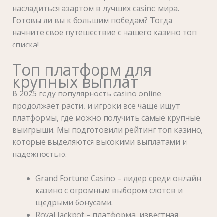
насладиться азартом в лучших casino мира.
Готовы ли вы к большим победам? Тогда
начните свое путешествие с нашего казино топ
списка!
Топ платформ для
крупных выплат
В 2025 году популярность casino online
продолжает расти, и игроки все чаще ищут
платформы, где можно получить самые крупные
выигрыши. Мы подготовили рейтинг топ казино,
которые выделяются высокими выплатами и
надежностью.
Grand Fortune Casino – лидер среди oнлайн
казино с огромным выбором слотов и
щедрыми бонусами.
Royal Jackpot – платформа, известная