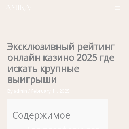
Skip
to
content
Эксклюзивный рейтинг
онлайн казино 2025 где
искать крупные
выигрыши
By
admin
/
February 11, 2025
Содержимое