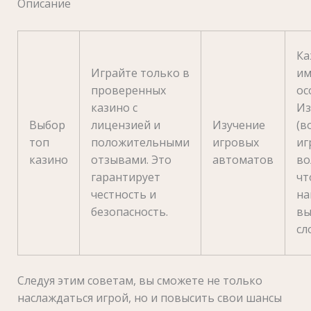
Описание
Ка
Играйте только в
им
проверенных
ос
казино с
Из
Выбор
лицензией и
Изучение
(в
топ
положительными
игровых
иг
казино
отзывами. Это
автоматов
во
гарантирует
чт
честность и
на
безопасность.
вы
сл
Следуя этим советам, вы сможете не только
наслаждаться игрой, но и повысить свои шансы