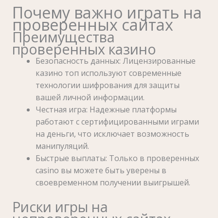
Почему важно играть на
проверенных сайтах
Преимущества
проверенных казино
Безопасность данных: Лицензированные
казино топ используют современные
технологии шифрования для защиты
вашей личной информации.
Честная игра: Надежные платформы
работают с сертифицированными играми
на деньги, что исключает возможность
манипуляций.
Быстрые выплаты: Только в проверенных
casino вы можете быть уверены в
своевременном получении выигрышей.
Риски игры на