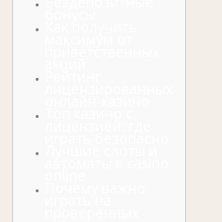
Бездепозитные
бонусы
Как получить
максимум от
приветственных
акций
Рейтинг
лицензированных
онлайн-казино
Топ казино с
лицензией: где
играть безопасно
Лучшие слоты и
автоматы в casino
online
Почему важно
играть на
проверенных