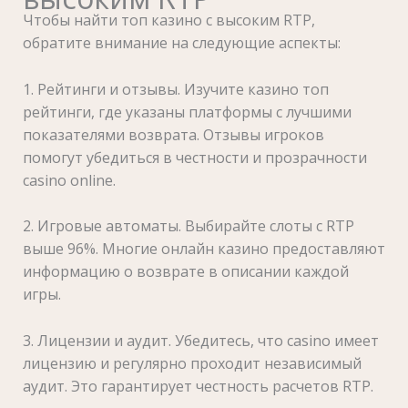
Чтобы найти топ казино с высоким RTP,
обратите внимание на следующие аспекты:
1. Рейтинги и отзывы. Изучите казино топ
рейтинги, где указаны платформы с лучшими
показателями возврата. Отзывы игроков
помогут убедиться в честности и прозрачности
casino online.
2. Игровые автоматы. Выбирайте слоты с RTP
выше 96%. Многие oнлайн казино предоставляют
информацию о возврате в описании каждой
игры.
3. Лицензии и аудит. Убедитесь, что casino имеет
лицензию и регулярно проходит независимый
аудит. Это гарантирует честность расчетов RTP.