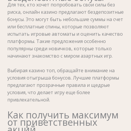
Для тех, кто хочет попробовать свои силы без
риска, онлайн казино предлагают бездепозитные
бонусы. Это могут быть небольшие суммы на счет
или бесплатные спины, которые позволяют
испытать игровые автоматы и оценить качество
платформы. Такие предложения особенно
популярны среди новичков, которые только
начинают знакомство с миром азартных игр.
Выбирая казино топ, обращайте внимание на
условия отыгрыша бонусов. Лучшие платформы
предлагают прозрачные правила и щедрые
условия, что делает игру еще более
привлекательной.
Как получить максимум
от приветственных
акций