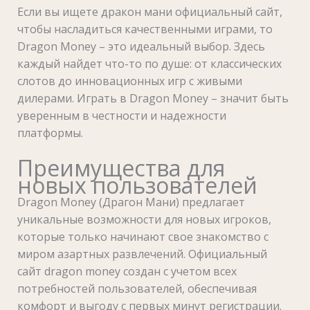
Если вы ищете дракон мани официальный сайт,
чтобы насладиться качественными играми, то
Dragon Money – это идеальный выбор. Здесь
каждый найдет что-то по душе: от классических
слотов до инновационных игр с живыми
дилерами. Играть в Dragon Money – значит быть
уверенным в честности и надежности
платформы.
Преимущества для
новых пользователей
Dragon Money (Драгон Мани) предлагает
уникальные возможности для новых игроков,
которые только начинают свое знакомство с
миром азартных развлечений. Официальный
сайт dragon money создан с учетом всех
потребностей пользователей, обеспечивая
комфорт и выгоду с первых минут регистрации.