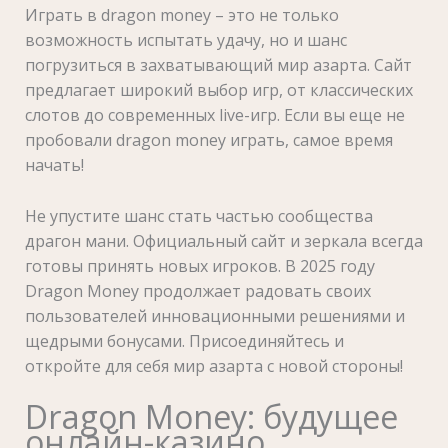
Играть в dragon money – это не только
возможность испытать удачу, но и шанс
погрузиться в захватывающий мир азарта. Сайт
предлагает широкий выбор игр, от классических
слотов до современных live-игр. Если вы еще не
пробовали dragon money играть, самое время
начать!
Не упустите шанс стать частью сообщества
драгон мани. Официальный сайт и зеркала всегда
готовы принять новых игроков. В 2025 году
Dragon Money продолжает радовать своих
пользователей инновационными решениями и
щедрыми бонусами. Присоединяйтесь и
откройте для себя мир азарта с новой стороны!
Dragon Money: будущее
онлайн-казино