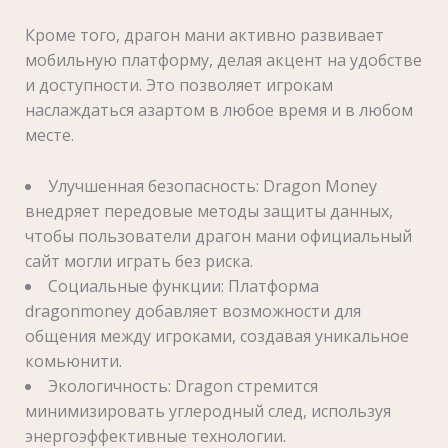
Кроме того, драгон мани активно развивает
мобильную платформу, делая акцент на удобстве
и доступности. Это позволяет игрокам
наслаждаться азартом в любое время и в любом
месте.
Улучшенная безопасность: Dragon Money
внедряет передовые методы защиты данных,
чтобы пользователи драгон мани официальный
сайт могли играть без риска.
Социальные функции: Платформа
dragonmoney добавляет возможности для
общения между игроками, создавая уникальное
комьюнити.
Экологичность: Dragon стремится
минимизировать углеродный след, используя
энергоэффективные технологии.