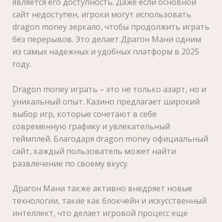
является его доступность. Даже если основной
сайт недоступен, игроки могут использовать
dragon money зеркало, чтобы продолжить играть
без перерывов. Это делает Драгон Мани одним
из самых надежных и удобных платформ в 2025
году.
Dragon money играть – это не только азарт, но и
уникальный опыт. Казино предлагает широкий
выбор игр, которые сочетают в себе
современную графику и увлекательный
геймплей. Благодаря dragon money официальный
сайт, каждый пользователь может найти
развлечение по своему вкусу.
Драгон Мани также активно внедряет новые
технологии, такие как блокчейн и искусственный
интеллект, что делает игровой процесс еще