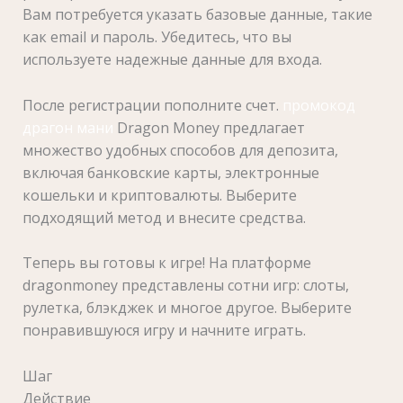
Вам потребуется указать базовые данные, такие
как email и пароль. Убедитесь, что вы
используете надежные данные для входа.
После регистрации пополните счет.
промокод
драгон мани
Dragon Money предлагает
множество удобных способов для депозита,
включая банковские карты, электронные
кошельки и криптовалюты. Выберите
подходящий метод и внесите средства.
Теперь вы готовы к игре! На платформе
dragonmoney представлены сотни игр: слоты,
рулетка, блэкджек и многое другое. Выберите
понравившуюся игру и начните играть.
Шаг
Действие