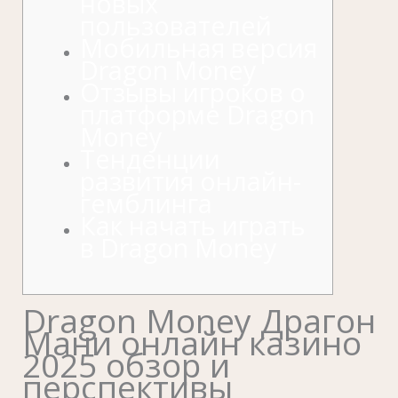
новых
пользователей
Мобильная версия
Dragon Money
Отзывы игроков о
платформе Dragon
Money
Тенденции
развития онлайн-
гемблинга
Как начать играть
в Dragon Money
Dragon Money Драгон
Мани онлайн казино
2025 обзор и
перспективы