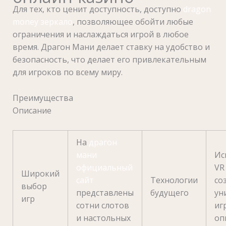
Для тех, кто ценит доступность, доступно
dragon
money зеркало
, позволяющее обойти любые
ограничения и наслаждаться игрой в любое
время. Драгон Мани делает ставку на удобство и
безопасность, что делает его привлекательным
для игроков по всему миру.
Преимущества
Описание
На
драгон
мани
Ис
официальный
VR 
Широкий
сайт
Технологии
со
выбор
представлены
будущего
ун
игр
сотни слотов
иг
и настольных
оп