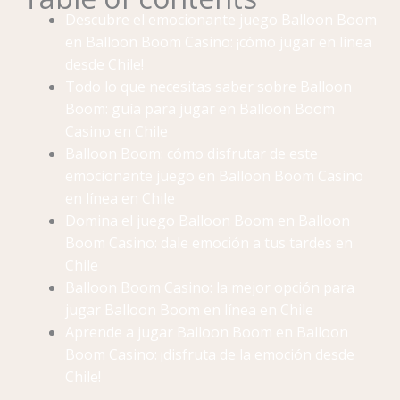
Descubre el emocionante juego Balloon Boom
en Balloon Boom Casino: ¡cómo jugar en línea
desde Chile!
Todo lo que necesitas saber sobre Balloon
Boom: guía para jugar en Balloon Boom
Casino en Chile
Balloon Boom: cómo disfrutar de este
emocionante juego en Balloon Boom Casino
en línea en Chile
Domina el juego Balloon Boom en Balloon
Boom Casino: dale emoción a tus tardes en
Chile
Balloon Boom Casino: la mejor opción para
jugar Balloon Boom en línea en Chile
Aprende a jugar Balloon Boom en Balloon
Boom Casino: ¡disfruta de la emoción desde
Chile!