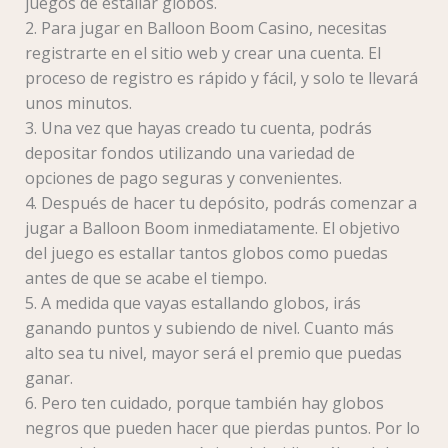
juegos de estallar globos.
2. Para jugar en Balloon Boom Casino, necesitas
registrarte en el sitio web y crear una cuenta. El
proceso de registro es rápido y fácil, y solo te llevará
unos minutos.
3. Una vez que hayas creado tu cuenta, podrás
depositar fondos utilizando una variedad de
opciones de pago seguras y convenientes.
4. Después de hacer tu depósito, podrás comenzar a
jugar a Balloon Boom inmediatamente. El objetivo
del juego es estallar tantos globos como puedas
antes de que se acabe el tiempo.
5. A medida que vayas estallando globos, irás
ganando puntos y subiendo de nivel. Cuanto más
alto sea tu nivel, mayor será el premio que puedas
ganar.
6. Pero ten cuidado, porque también hay globos
negros que pueden hacer que pierdas puntos. Por lo