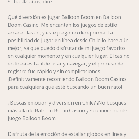
Sofía, 42 años, dice:
Qué diversión es jugar Balloon Boom en Balloon
Boom Casino. Me encantan los juegos de estilo
arcade clásico, y este juego no decepciona. La
posibilidad de jugar en línea desde Chile lo hace aún
mejor, ya que puedo disfrutar de mi juego favorito
en cualquier momento y en cualquier lugar. El casino
en línea es fácil de usar y navegar, y el proceso de
registro fue rápido y sin complicaciones.
¡Definitivamente recomiendo Balloon Boom Casino
para cualquiera que esté buscando un buen rato!
¿Buscas emoción y diversión en Chile? ¡No busques
más allá de Balloon Boom Casino y su emocionante
juego Balloon Boom!
Disfruta de la emoción de estallar globos en línea y