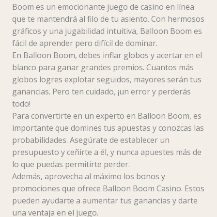
Boom es un emocionante juego de casino en línea
que te mantendrá al filo de tu asiento. Con hermosos
gráficos y una jugabilidad intuitiva, Balloon Boom es
fácil de aprender pero difícil de dominar.
En Balloon Boom, debes inflar globos y acertar en el
blanco para ganar grandes premios. Cuantos más
globos logres explotar seguidos, mayores serán tus
ganancias. Pero ten cuidado, ¡un error y perderás
todo!
Para convertirte en un experto en Balloon Boom, es
importante que domines tus apuestas y conozcas las
probabilidades. Asegúrate de establecer un
presupuesto y ceñirte a él, y nunca apuestes más de
lo que puedas permitirte perder.
Además, aprovecha al máximo los bonos y
promociones que ofrece Balloon Boom Casino. Estos
pueden ayudarte a aumentar tus ganancias y darte
una ventaja en el juego.