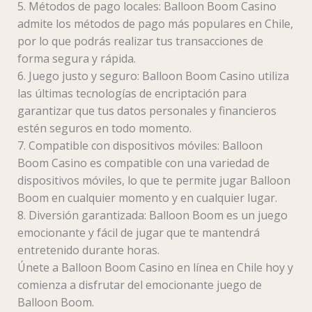
5. Métodos de pago locales: Balloon Boom Casino
admite los métodos de pago más populares en Chile,
por lo que podrás realizar tus transacciones de
forma segura y rápida.
6. Juego justo y seguro: Balloon Boom Casino utiliza
las últimas tecnologías de encriptación para
garantizar que tus datos personales y financieros
estén seguros en todo momento.
7. Compatible con dispositivos móviles: Balloon
Boom Casino es compatible con una variedad de
dispositivos móviles, lo que te permite jugar Balloon
Boom en cualquier momento y en cualquier lugar.
8. Diversión garantizada: Balloon Boom es un juego
emocionante y fácil de jugar que te mantendrá
entretenido durante horas.
Únete a Balloon Boom Casino en línea en Chile hoy y
comienza a disfrutar del emocionante juego de
Balloon Boom.