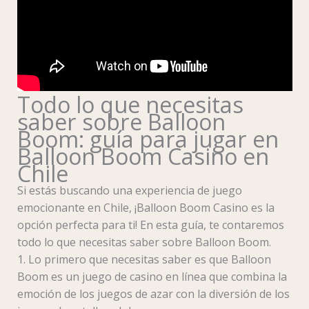
Todo lo que necesitas
saber sobre Balloon
Boom: guía para jugar en
Balloon Boom Casino en
Chile
Si estás buscando una experiencia de juego
emocionante en Chile, ¡Balloon Boom Casino es la
opción perfecta para ti! En esta guía, te contaremos
todo lo que necesitas saber sobre Balloon Boom.
1. Lo primero que necesitas saber es que Balloon
Boom es un juego de casino en línea que combina la
emoción de los juegos de azar con la diversión de los