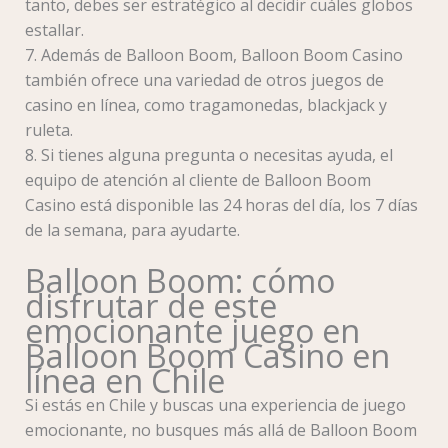
tanto, debes ser estratégico al decidir cuáles globos
estallar.
7. Además de Balloon Boom, Balloon Boom Casino
también ofrece una variedad de otros juegos de
casino en línea, como tragamonedas, blackjack y
ruleta.
8. Si tienes alguna pregunta o necesitas ayuda, el
equipo de atención al cliente de Balloon Boom
Casino está disponible las 24 horas del día, los 7 días
de la semana, para ayudarte.
Balloon Boom: cómo
disfrutar de este
emocionante juego en
Balloon Boom Casino en
línea en Chile
Si estás en Chile y buscas una experiencia de juego
emocionante, no busques más allá de Balloon Boom