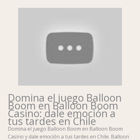
Domina el juego Balloon
Boom en Balloon Boom
Casino: dale emoción a
tus tardes en Chile
Domina el juego Balloon Boom en Balloon Boom
Casino y dale emoción a tus tardes en Chile. Balloon