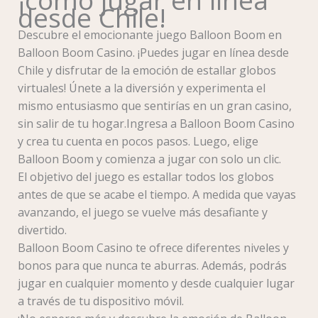
desde Chile!
Descubre el emocionante juego Balloon Boom en
Balloon Boom Casino. ¡Puedes jugar en línea desde
Chile y disfrutar de la emoción de estallar globos
virtuales! Únete a la diversión y experimenta el
mismo entusiasmo que sentirías en un gran casino,
sin salir de tu hogar.Ingresa a Balloon Boom Casino
y crea tu cuenta en pocos pasos. Luego, elige
Balloon Boom y comienza a jugar con solo un clic.
El objetivo del juego es estallar todos los globos
antes de que se acabe el tiempo. A medida que vayas
avanzando, el juego se vuelve más desafiante y
divertido.
Balloon Boom Casino te ofrece diferentes niveles y
bonos para que nunca te aburras. Además, podrás
jugar en cualquier momento y desde cualquier lugar
a través de tu dispositivo móvil.