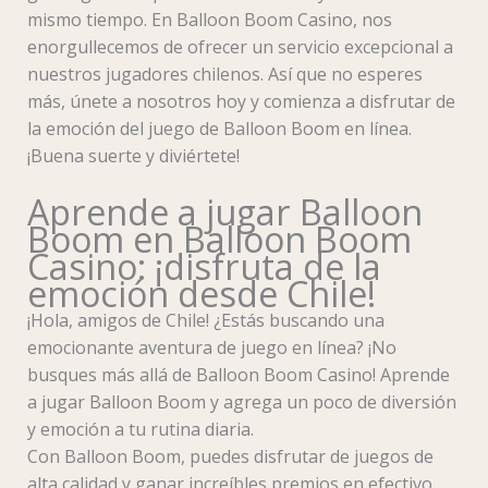
mismo tiempo. En Balloon Boom Casino, nos
enorgullecemos de ofrecer un servicio excepcional a
nuestros jugadores chilenos. Así que no esperes
más, únete a nosotros hoy y comienza a disfrutar de
la emoción del juego de Balloon Boom en línea.
¡Buena suerte y diviértete!
Aprende a jugar Balloon
Boom en Balloon Boom
Casino: ¡disfruta de la
emoción desde Chile!
¡Hola, amigos de Chile! ¿Estás buscando una
emocionante aventura de juego en línea? ¡No
busques más allá de Balloon Boom Casino! Aprende
a jugar Balloon Boom y agrega un poco de diversión
y emoción a tu rutina diaria.
Con Balloon Boom, puedes disfrutar de juegos de
alta calidad y ganar increíbles premios en efectivo.