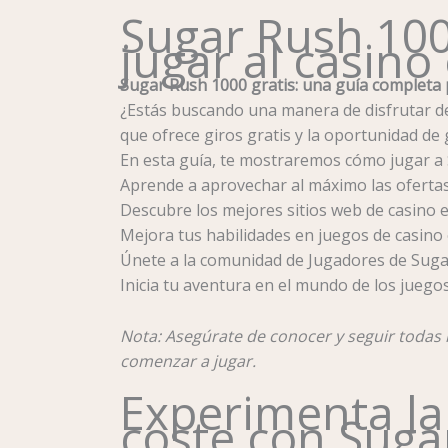
Sugar Rush 100
jugar al casino
Sugar Rush 1000 gratis: una guía completa p
¿Estás buscando una manera de disfrutar de
que ofrece giros gratis y la oportunidad d
En esta guía, te mostraremos cómo jugar a 
Aprende a aprovechar al máximo las ofertas 
Descubre los mejores sitios web de casino 
Mejora tus habilidades en juegos de casino 
Únete a la comunidad de Jugadores de Sugar
Inicia tu aventura en el mundo de los juego
Nota: Asegúrate de conocer y seguir todas l
comenzar a jugar.
Experimenta la
coste con Suga