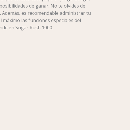
osibilidades de ganar. No te olvides de
eal. Además, es recomendable administrar tu
al máximo las funciones especiales del
ande en Sugar Rush 1000.