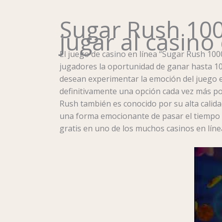
Sugar Rush 100
jugar al casino
El juego de casino en línea “Sugar Rush 10
jugadores la oportunidad de ganar hasta 10
desean experimentar la emoción del juego en
definitivamente una opción cada vez más po
Rush también es conocido por su alta calidad
una forma emocionante de pasar el tiempo 
gratis en uno de los muchos casinos en líne