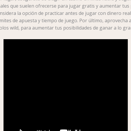
les que suelen ofrecerse para jugar gratis y aumentar tus p
considera la opción de practicar antes de jugar con dinero r
límites de apuesta y tiempo de juego. Por último, aprovecha 
olos wild, para aumentar tus posibilidades de ganar a lo gr