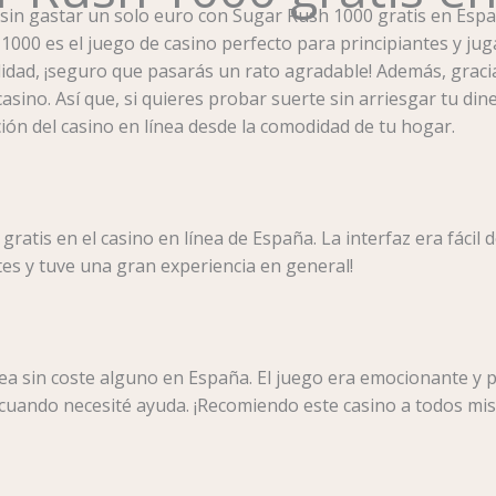
 sin gastar un solo euro con Sugar Rush 1000 gratis en Espa
1000 es el juego de casino perfecto para principiantes y j
bilidad, ¡seguro que pasarás un rato agradable! Además, grac
asino. Así que, si quieres probar suerte sin arriesgar tu di
ón del casino en línea desde la comodidad de tu hogar.
atis en el casino en línea de España. La interfaz era fácil 
s y tuve una gran experiencia en general!
ea sin coste alguno en España. El juego era emocionante y p
te cuando necesité ayuda. ¡Recomiendo este casino a todos mi