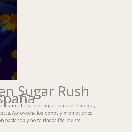
 en Sugar Rush
España
 España! En primer lugar, conoce el juego y
 apuesta. Aprovecha los bonos y promociones
n paciencia y no te rindas fácilmente.