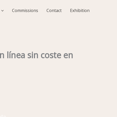
Commissions
Contact
Exhibition
n línea sin coste en
aña