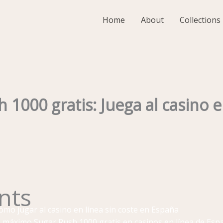
Home
About
Collections
 1000 gratis: Juega al casino e
nts
ómo jugar al casino en línea sin coste en España
l máximo Sugar Rush 1000 gratis en casinos en línea de Esp