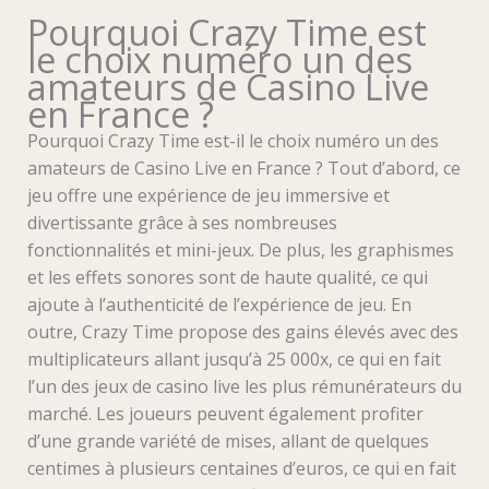
Pourquoi Crazy Time est
le choix numéro un des
amateurs de Casino Live
en France ?
Pourquoi Crazy Time est-il le choix numéro un des
amateurs de Casino Live en France ? Tout d’abord, ce
jeu offre une expérience de jeu immersive et
divertissante grâce à ses nombreuses
fonctionnalités et mini-jeux. De plus, les graphismes
et les effets sonores sont de haute qualité, ce qui
ajoute à l’authenticité de l’expérience de jeu. En
outre, Crazy Time propose des gains élevés avec des
multiplicateurs allant jusqu’à 25 000x, ce qui en fait
l’un des jeux de casino live les plus rémunérateurs du
marché. Les joueurs peuvent également profiter
d’une grande variété de mises, allant de quelques
centimes à plusieurs centaines d’euros, ce qui en fait