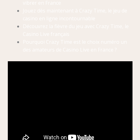
vibrer en France
Jouez dès maintenant à Crazy Time, le jeu de
casino en ligne incontournable
Découvrez la fièvre du jeu avec Crazy Time, le
Casino Live français
Pourquoi Crazy Time est le choix numéro un
des amateurs de Casino Live en France ?