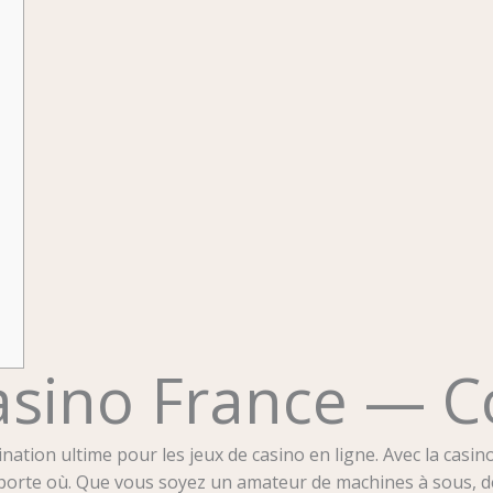
asino France — C
nation ultime pour les jeux de casino en ligne. Avec la casi
porte où. Que vous soyez un amateur de machines à sous, d