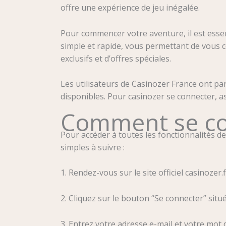
offre une expérience de jeu inégalée.
Pour commencer votre aventure, il est ess
simple et rapide, vous permettant de vous c
exclusifs et d’offres spéciales.
Les utilisateurs de Casinozer France ont par
disponibles. Pour casinozer se connecter, as
Comment se co
Pour accéder à toutes les fonctionnalités de
simples à suivre :
1. Rendez-vous sur le site officiel casinozer.f
2. Cliquez sur le bouton “Se connecter” situé
3. Entrez votre adresse e-mail et votre mot