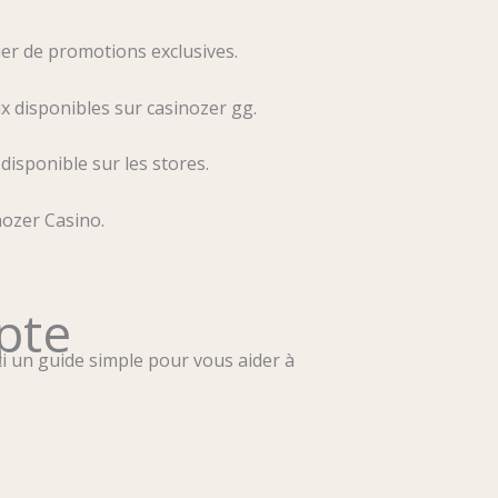
ier de promotions exclusives.
x disponibles sur casinozer gg.
disponible sur les stores.
inozer Casino.
pte
i un guide simple pour vous aider à