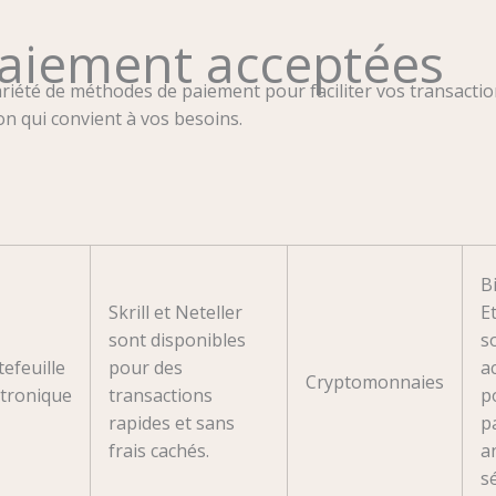
aiement acceptées
riété de méthodes de paiement pour faciliter vos transactio
n qui convient à vos besoins.
B
Skrill et Neteller
E
sont disponibles
s
tefeuille
pour des
a
Cryptomonnaies
ctronique
transactions
p
rapides et sans
p
frais cachés.
a
s