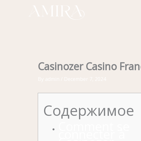
Skip
to
content
Casinozer Casino Fra
By
admin
/
December 7, 2024
Содержимое
Comment se
connecter à