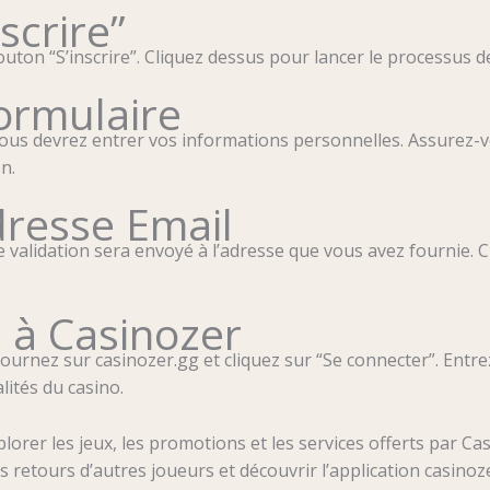
nscrire”
bouton “S’inscrire”. Cliquez dessus pour lancer le processus 
Formulaire
ous devrez entrer vos informations personnelles. Assurez-vo
n.
dresse Email
e validation sera envoyé à l’adresse que vous avez fournie. Cl
 à Casinozer
ournez sur casinozer.gg et cliquez sur “Se connecter”. Entre
lités du casino.
lorer les jeux, les promotions et les services offerts par C
es retours d’autres joueurs et découvrir l’application casin