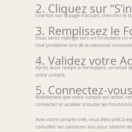
2. Cliquez sur “S’i
Une fois sur la page d’accueil, cherchez le 
3. Remplissez le 
Vous serez redirigé vers un formulaire où v
tout problème lors de la casinozer connexio
4. Validez votre A
Après avoir rempli le formulaire, un email d
votre compte.
5. Connectez-vous
Maintenant que votre compte est activé, ret
connecter et accéder à toutes les fonctionna
Avec votre compte créé, vous êtes prêt à exp
consulter les casinozer avis pour obtenir d