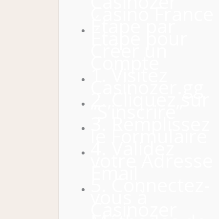
Casinozer
Casino France
Étape par
Étape pour
Créer un
Compte
1. Visitez
Casinozer.gg
2. Cliquez sur
“S’inscrire”
3. Remplissez
le Formulaire
4. Validez
votre Adresse
Email
5. Connectez-
vous à
Casinozer