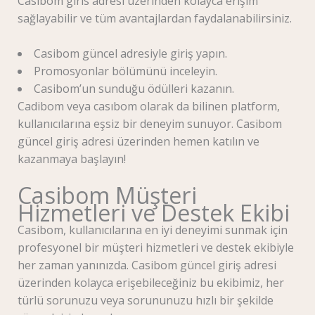
Casibom giris adresi üzerinden kolayca erişim
sağlayabilir ve tüm avantajlardan faydalanabilirsiniz.
Casibom güncel adresiyle giriş yapın.
Promosyonlar bölümünü inceleyin.
Casibom’un sunduğu ödülleri kazanın.
Cadibom veya casıbom olarak da bilinen platform,
kullanıcılarına eşsiz bir deneyim sunuyor. Casibom
güncel giriş adresi üzerinden hemen katılın ve
kazanmaya başlayın!
Casibom Müşteri
Hizmetleri ve Destek Ekibi
Casibom, kullanıcılarına en iyi deneyimi sunmak için
profesyonel bir müşteri hizmetleri ve destek ekibiyle
her zaman yanınızda. Casibom güncel giriş adresi
üzerinden kolayca erişebileceğiniz bu ekibimiz, her
türlü sorunuzu veya sorununuzu hızlı bir şekilde