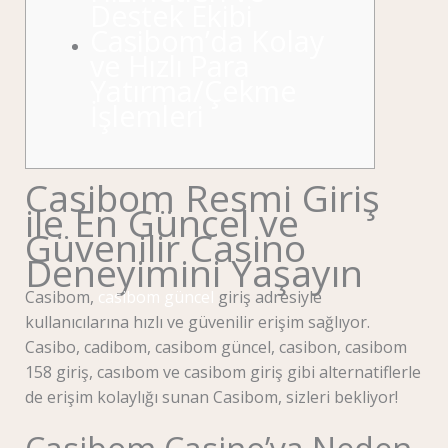
Destek Ekibi
Casibom’da Kolay
ve Hızlı Para
Yatırma/Çekme
İşlemleri
Casibom Resmi Giriş
ile En Güncel ve
Güvenilir Casino
Deneyimini Yaşayın
Casibom,
casibom güncel
giriş adresiyle
kullanıcılarına hızlı ve güvenilir erişim sağlıyor.
Casibo, cadibom, casibom güncel, casibon, casibom
158 giriş, casıbom ve casibom giriş gibi alternatiflerle
de erişim kolaylığı sunan Casibom, sizleri bekliyor!