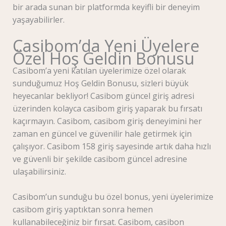
bir arada sunan bir platformda keyifli bir deneyim
yaşayabilirler.
Casibom’da Yeni Üyelere
Özel Hoş Geldin Bonusu
Casibom’a yeni katılan üyelerimize özel olarak
sunduğumuz Hoş Geldin Bonusu, sizleri büyük
heyecanlar bekliyor! Casibom güncel giriş adresi
üzerinden kolayca casibom giriş yaparak bu fırsatı
kaçırmayın. Casibom, casibom giriş deneyimini her
zaman en güncel ve güvenilir hale getirmek için
çalışıyor. Casibom 158 giriş sayesinde artık daha hızlı
ve güvenli bir şekilde casibom güncel adresine
ulaşabilirsiniz.
Casibom’un sunduğu bu özel bonus, yeni üyelerimize
casibom giriş yaptıktan sonra hemen
kullanabileceğiniz bir fırsat. Casibom, casibon