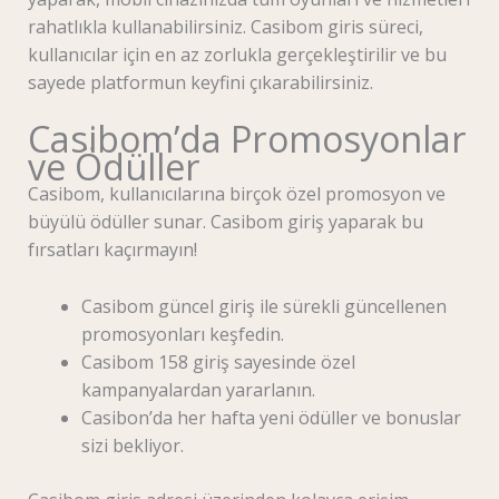
rahatlıkla kullanabilirsiniz. Casibom giris süreci,
kullanıcılar için en az zorlukla gerçekleştirilir ve bu
sayede platformun keyfini çıkarabilirsiniz.
Casibom’da Promosyonlar
ve Ödüller
Casibom, kullanıcılarına birçok özel promosyon ve
büyülü ödüller sunar. Casibom giriş yaparak bu
fırsatları kaçırmayın!
Casibom güncel giriş ile sürekli güncellenen
promosyonları keşfedin.
Casibom 158 giriş sayesinde özel
kampanyalardan yararlanın.
Casibon’da her hafta yeni ödüller ve bonuslar
sizi bekliyor.