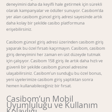
deneyimini daha da keyifli hale getirmek için sürekli
olarak kampanyalar ve ödüller sunuyor. Casıbom’da
yer alan casibom güncel giriş adresi sayesinde artık
daha kolay bir şekilde casibo platformuna
erişebilirsiniz.
Casibom güncel giriş adresi üzerinden casibom giriş
yaparak bu özel fırsatı kaçırmayın. Casibom, casibom
giriş deneyimini her zaman en üst düzeyde tutmak
için çalışıyor. Casibom 158 giriş ile artık daha hızlı ve
güvenli bir şekilde casibom güncel adresine
ulaşabilirsiniz. Casibom’un sunduğu bu özel bonus,
yeni üyelerimize casibom giriş yaptıktan sonra
hemen kullanabileceğiniz bir fırsat.
Casibom’un Mobil
Uyumluluğu ve Kullanım
Kolaylığı