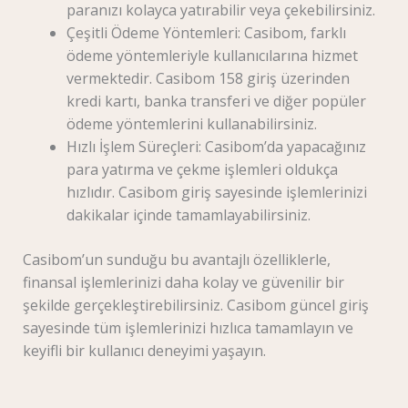
paranızı kolayca yatırabilir veya çekebilirsiniz.
Çeşitli Ödeme Yöntemleri: Casibom, farklı
ödeme yöntemleriyle kullanıcılarına hizmet
vermektedir. Casibom 158 giriş üzerinden
kredi kartı, banka transferi ve diğer popüler
ödeme yöntemlerini kullanabilirsiniz.
Hızlı İşlem Süreçleri: Casibom’da yapacağınız
para yatırma ve çekme işlemleri oldukça
hızlıdır. Casibom giriş sayesinde işlemlerinizi
dakikalar içinde tamamlayabilirsiniz.
Casibom’un sunduğu bu avantajlı özelliklerle,
finansal işlemlerinizi daha kolay ve güvenilir bir
şekilde gerçekleştirebilirsiniz. Casibom güncel giriş
sayesinde tüm işlemlerinizi hızlıca tamamlayın ve
keyifli bir kullanıcı deneyimi yaşayın.