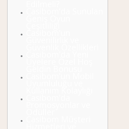
Edilmeli?
Casibom’da Sunulan
Geniş Oyun
Çeşitliliği
Casibom’un
Güvenilirlik ve
Güvenlik Özellikleri
Casibom’da Yeni
Üyelere Özel Hoş
Geldin Bonusu
Casibom’un Mobil
Uyumluluğu ve
Kullanım Kolaylığı
Casibom’da
Promosyonlar ve
Ödüller
Casibom Müşteri
Hizmetleri ve