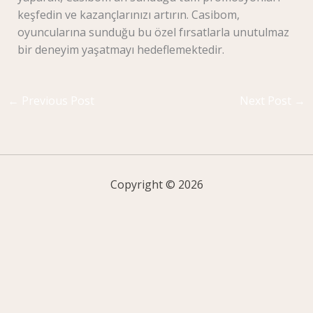
keşfedin ve kazançlarınızı artırın. Casibom,
oyuncularına sunduğu bu özel fırsatlarla unutulmaz
bir deneyim yaşatmayı hedeflemektedir.
←
Previous Post
Next Post
→
Copyright © 2026