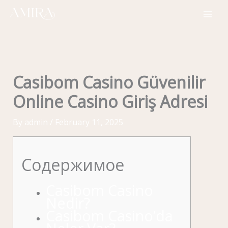
Skip
to
content
Casibom Casino Güvenilir
Online Casino Giriş Adresi
By
admin
/
February 11, 2025
Содержимое
Casibom Casino
Nedir?
Casibom Casino’da