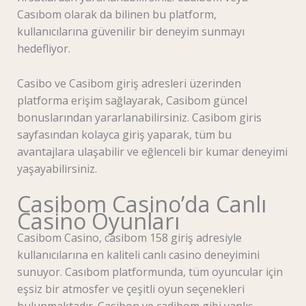
Casıbom olarak da bilinen bu platform,
kullanıcılarına güvenilir bir deneyim sunmayı
hedefliyor.
Casibo ve Casibom giriş adresleri üzerinden
platforma erişim sağlayarak, Casibom güncel
bonuslarından yararlanabilirsiniz. Casibom giris
sayfasından kolayca giriş yaparak, tüm bu
avantajlara ulaşabilir ve eğlenceli bir kumar deneyimi
yaşayabilirsiniz.
Casibom Casino’da Canlı
Casino Oyunları
Casibom Casino, casibom 158 giriş adresiyle
kullanıcılarına en kaliteli canlı casino deneyimini
sunuyor. Casıbom platformunda, tüm oyuncular için
eşsiz bir atmosfer ve çeşitli oyun seçenekleri
bulunmaktadır. Casibon ve cadibom gibi yanlış