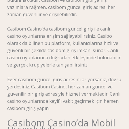
yazımlara rağmen, casibom güncel giriş adresi her
zaman güvenilir ve erişilebilirdir.
Casibom Casino’da casibom güncel giriş ile canlı
casino oyunlarına erişim sağlayabilirsiniz. Casibo
olarak da bilinen bu platform, kullanıcılarına hızlı ve
güvenli bir şekilde casibom giriş imkanı sunar. Canlı
casino oyunlarında doğrudan etkileşimde bulunabilir
ve gerçek krupiyelerle tanışabilirsiniz.
Eğer casibom güncel giriş adresini arıyorsanız, doğru
yerdesiniz. Casibom Casino, her zaman güncel ve
güvenilir bir giriş adresiyle hizmet vermektedir. Canlı
casino oyunlarında keyifli vakit geçirmek için hemen
casibom giriş yapın!
Casibom Casino’da Mobil