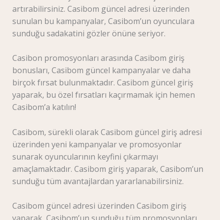
artırabilirsiniz. Casibom güncel adresi üzerinden
sunulan bu kampanyalar, Casibom’un oyunculara
sunduğu sadakatini gözler önüne seriyor.
Casibon promosyonları arasında Casibom giriş
bonusları, Casibom güncel kampanyalar ve daha
birçok fırsat bulunmaktadır. Casibom güncel giriş
yaparak, bu özel fırsatları kaçırmamak için hemen
Casibom’a katılın!
Casibom, sürekli olarak Casibom güncel giriş adresi
üzerinden yeni kampanyalar ve promosyonlar
sunarak oyuncularının keyfini çıkarmayı
amaçlamaktadır. Casibom giriş yaparak, Casibom’un
sunduğu tüm avantajlardan yararlanabilirsiniz.
Casibom güncel adresi üzerinden Casibom giriş
yaparak, Casibom’un sunduğu tüm promosyonları