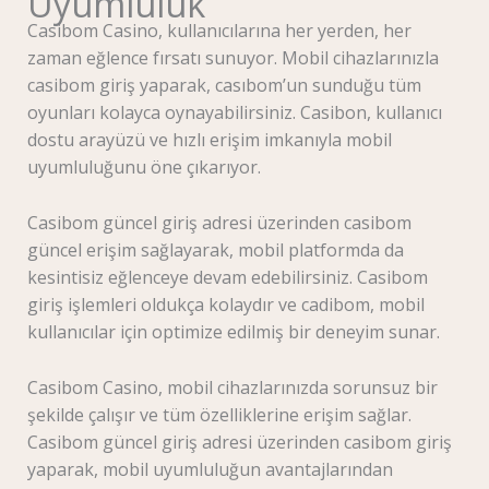
Uyumluluk
Casibom Casino, kullanıcılarına her yerden, her
zaman eğlence fırsatı sunuyor. Mobil cihazlarınızla
casibom giriş yaparak, casıbom’un sunduğu tüm
oyunları kolayca oynayabilirsiniz. Casibon, kullanıcı
dostu arayüzü ve hızlı erişim imkanıyla mobil
uyumluluğunu öne çıkarıyor.
Casibom güncel giriş adresi üzerinden casibom
güncel erişim sağlayarak, mobil platformda da
kesintisiz eğlenceye devam edebilirsiniz. Casibom
giriş işlemleri oldukça kolaydır ve cadibom, mobil
kullanıcılar için optimize edilmiş bir deneyim sunar.
Casibom Casino, mobil cihazlarınızda sorunsuz bir
şekilde çalışır ve tüm özelliklerine erişim sağlar.
Casibom güncel giriş adresi üzerinden casibom giriş
yaparak, mobil uyumluluğun avantajlarından