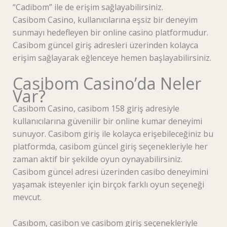
“Cadibom” ile de erişim sağlayabilirsiniz.
Casibom Casino, kullanıcılarına eşsiz bir deneyim
sunmayı hedefleyen bir online casino platformudur.
Casibom güncel giriş adresleri üzerinden kolayca
erişim sağlayarak eğlenceye hemen başlayabilirsiniz.
Casibom Casino’da Neler
Var?
Casibom Casino, casibom 158 giriş adresiyle
kullanıcılarına güvenilir bir online kumar deneyimi
sunuyor. Casibom giriş ile kolayca erişebileceğiniz bu
platformda, casibom güncel giriş seçenekleriyle her
zaman aktif bir şekilde oyun oynayabilirsiniz.
Casibom güncel adresi üzerinden casibo deneyimini
yaşamak isteyenler için birçok farklı oyun seçeneği
mevcut.
Casıbom, casibon ve casibom giriş seçenekleriyle