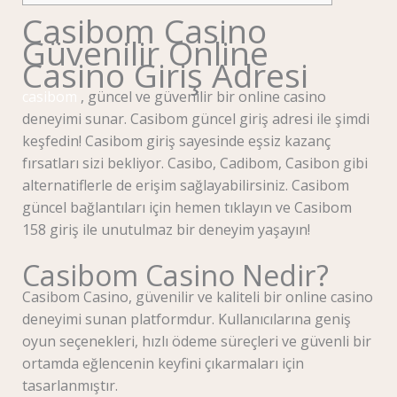
Casibom Casino
Güvenilir Online
Casino Giriş Adresi
casibom
, güncel ve güvenilir bir online casino
deneyimi sunar. Casibom güncel giriş adresi ile şimdi
keşfedin! Casibom giriş sayesinde eşsiz kazanç
fırsatları sizi bekliyor. Casibo, Cadibom, Casibon gibi
alternatiflerle de erişim sağlayabilirsiniz. Casibom
güncel bağlantıları için hemen tıklayın ve Casibom
158 giriş ile unutulmaz bir deneyim yaşayın!
Casibom Casino Nedir?
Casibom Casino, güvenilir ve kaliteli bir online casino
deneyimi sunan platformdur. Kullanıcılarına geniş
oyun seçenekleri, hızlı ödeme süreçleri ve güvenli bir
ortamda eğlencenin keyfini çıkarmaları için
tasarlanmıştır.