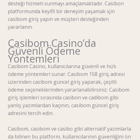
desteği hizmeti sunmayı amaçlamaktadır. Casibon
platformunda keyifli bir deneyim yaşamak için
casibom giriş yapın ve müşteri desteğinden
yararlanın.
Casibom Casino’da
Güvenli Ödeme
Yöntemleri
Casibom Casino, kullanıcılarına güvenli ve hızlı
ödeme yöntemleri sunar. Casibom 158 giriş adresi
üzerinden casibom güncel giriş yaparak, çeşitli
ödeme seçeneklerinden yararlanabilirsiniz. Casibom
giriş işlemleri sırasında casibon ve cadibom gibi
yanlış yazımlardan kaçının, casibom güncel giriş
adresini tercih edin.
Casibom, casıbom ve casibo gibi alternatif yazımlarla
da bilinen bu platform, kullanıcılarının güvenliğini ön