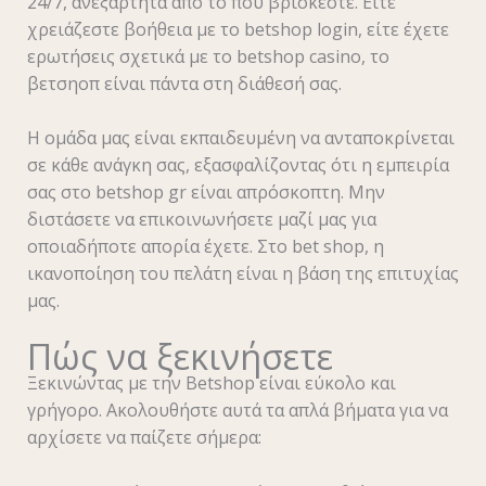
24/7, ανεξάρτητα από το πού βρίσκεστε. Είτε
χρειάζεστε βοήθεια με το betshop login, είτε έχετε
ερωτήσεις σχετικά με το betshop casino, το
βετσηοπ είναι πάντα στη διάθεσή σας.
Η ομάδα μας είναι εκπαιδευμένη να ανταποκρίνεται
σε κάθε ανάγκη σας, εξασφαλίζοντας ότι η εμπειρία
σας στο betshop gr είναι απρόσκοπτη. Μην
διστάσετε να επικοινωνήσετε μαζί μας για
οποιαδήποτε απορία έχετε. Στο bet shop, η
ικανοποίηση του πελάτη είναι η βάση της επιτυχίας
μας.
Πώς να ξεκινήσετε
Ξεκινώντας με την Betshop είναι εύκολο και
γρήγορο. Ακολουθήστε αυτά τα απλά βήματα για να
αρχίσετε να παίζετε σήμερα: