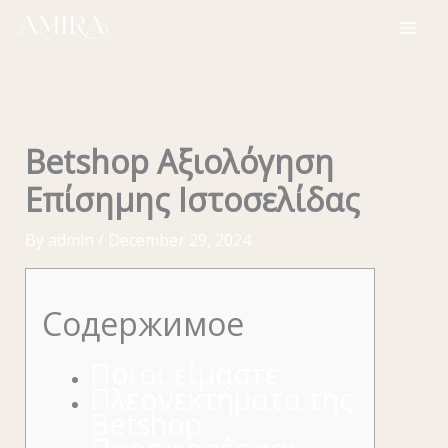
Skip
to
content
Betshop Αξιολόγηση
Επίσημης Ιστοσελίδας
By
admin
/
December 29, 2024
Содержимое
Ποιοι είμαστε
Πλεονεκτήματα της
Betshop