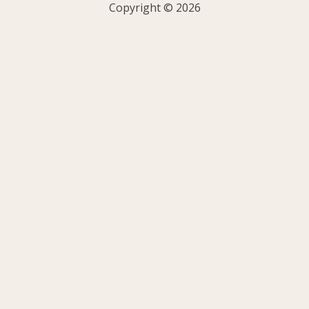
Copyright © 2026