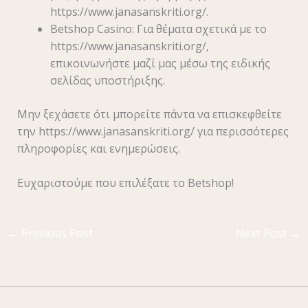
https://www.janasanskriti.org/.
Betshop Casino: Για θέματα σχετικά με το
https://www.janasanskriti.org/,
επικοινωνήστε μαζί μας μέσω της ειδικής
σελίδας υποστήριξης.
Μην ξεχάσετε ότι μπορείτε πάντα να επισκεφθείτε
την https://www.janasanskriti.org/ για περισσότερες
πληροφορίες και ενημερώσεις.
Ευχαριστούμε που επιλέξατε το Betshop!
←
Previous Post
Next Post
→