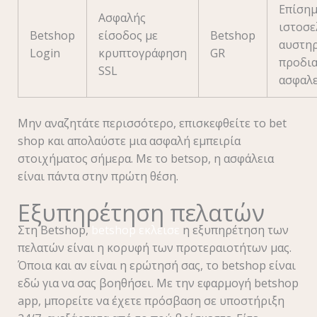
Επίση
Ασφαλής
ιστοσε
Betshop
είσοδος με
Betshop
αυστη
Login
κρυπτογράφηση
GR
προδι
SSL
ασφαλε
Μην αναζητάτε περισσότερο, επισκεφθείτε το bet
shop και απολαύστε μια ασφαλή εμπειρία
στοιχήματος σήμερα. Με το betsop, η ασφάλεια
είναι πάντα στην πρώτη θέση.
Εξυπηρέτηση πελατών
Στη Betshop,
betshop εκλεισε
η εξυπηρέτηση των
πελατών είναι η κορυφή των προτεραιοτήτων μας.
Όποια και αν είναι η ερώτησή σας, το betshop είναι
εδώ για να σας βοηθήσει. Με την εφαρμογή betshop
app, μπορείτε να έχετε πρόσβαση σε υποστήριξη