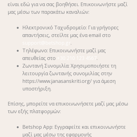
είναι εδώ για να σας βοηθήσει. Επικοινωνήστε μαζί
μας μέσω των παρακάτω καναλιών:
Ηλεκτρονικό Ταχυδρομείο: Για γρήγορες
απαντήσεις, στείλτε μας ένα email στο
support@betshop.gr
.
Τηλέφωνο: Επικοινωνήστε μαζί μας
απευθείας στο
+30 210 123 4567
.
Ζωντανή Συνομιλία: Χρησιμοποιήστε τη
λειτουργία ζωντανής συνομιλίας στην
https://www.janasanskriti.org/ για άμεση
υποστήριξη.
Επίσης, μπορείτε να επικοινωνήσετε μαζί μας μέσω
των εξής πλατφορμών:
Betshop App: Εγγραφείτε και επικοινωνήστε
μαζί μας μέσω της εφαρμογής