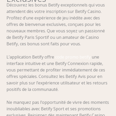
Découvrez les bonus Betify exceptionnels qui vous
attendent dès votre inscription sur Betify Casino.
Profitez d’une expérience de jeu inédite avec des
offres de bienvenue exclusives, conçues pour les
nouveaux membres. Que vous soyez un passionné
de Betify Paris Sportif ou un amateur de Casino
Betify, ces bonus sont faits pour vous.
L’application Betify offre
code promo betify
une
interface intuitive et une Betify Connexion rapide,
vous permettant de profiter immédiatement de ces
offres spéciales. Consultez les Betify Avis pour en
savoir plus sur l’expérience utilisateur et les retours
positifs de la communauté.
Ne manquez pas l’opportunité de vivre des moments
inoubliables avec Betify Sport et ses promotions
exclusives. Rejoignez dès maintenant Betify Casino