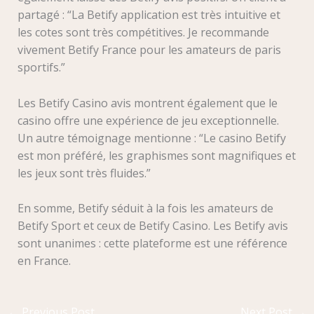
partagé : “La Betify application est très intuitive et
les cotes sont très compétitives. Je recommande
vivement Betify France pour les amateurs de paris
sportifs.”
Les Betify Casino avis montrent également que le
casino offre une expérience de jeu exceptionnelle.
Un autre témoignage mentionne : “Le casino Betify
est mon préféré, les graphismes sont magnifiques et
les jeux sont très fluides.”
En somme, Betify séduit à la fois les amateurs de
Betify Sport et ceux de Betify Casino. Les Betify avis
sont unanimes : cette plateforme est une référence
en France.
←
Previous Post
Next Post
→