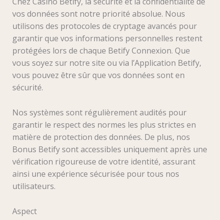
Chez Casino Betify, la sécurité et la confidentialité de
vos données sont notre priorité absolue. Nous
utilisons des protocoles de cryptage avancés pour
garantir que vos informations personnelles restent
protégées lors de chaque Betify Connexion. Que
vous soyez sur notre site ou via l’Application Betify,
vous pouvez être sûr que vos données sont en
sécurité.
Nos systèmes sont régulièrement audités pour
garantir le respect des normes les plus strictes en
matière de protection des données. De plus, nos
Bonus Betify sont accessibles uniquement après une
vérification rigoureuse de votre identité, assurant
ainsi une expérience sécurisée pour tous nos
utilisateurs.
Aspect