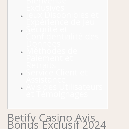
Bienvenue
Exclusives
Jeux Disponibles et
Expérience de Jeu
Sécurité et
Confidentialité des
Données
Méthodes de
Paiement et
Retraits
Service Client et
Assistance
Avis des Utilisateurs
et Témoignages
Betify Casino Avis
Bonus Exclusif 2024