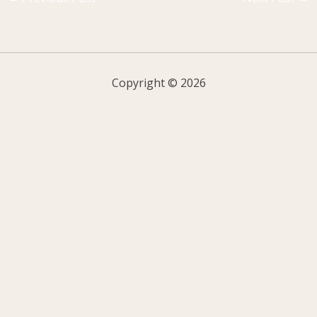
Copyright © 2026