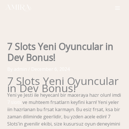
Skip
to
content
7 Slots Yeni Oyuncular in
Dev Bonus!
By
admin
/
December 6, 2024
7 Slots Yeni Oyuncular
in Dev Bonus!
Yeni ye Jesti ile heyecanl bir maceraya hazr olun! imdi
7 slots
ve muhteem frsatlarn keyfini karn! Yeni yeler
iin hazrlanan bu frsat karmayn. Bu esiz frsat, ksa bir
zaman diliminde geerlidir, bu yzden acele edin! 7
Slots’in gvenilir ekibi, size kusursuz oyun deneyimini