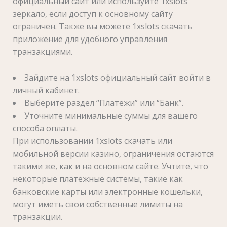
официальный сайт или используйте 1xslots
зеркало, если доступ к основному сайту
ограничен. Также вы можете 1xslots скачать
приложение для удобного управления
транзакциями.
Зайдите на 1xslots официальный сайт войти в
личный кабинет.
Выберите раздел “Платежи” или “Банк”.
Уточните минимальные суммы для вашего
способа оплаты.
При использовании 1xslots скачать или
мобильной версии казино, ограничения остаются
такими же, как и на основном сайте. Учтите, что
некоторые платежные системы, такие как
банковские карты или электронные кошельки,
могут иметь свои собственные лимиты на
транзакции.