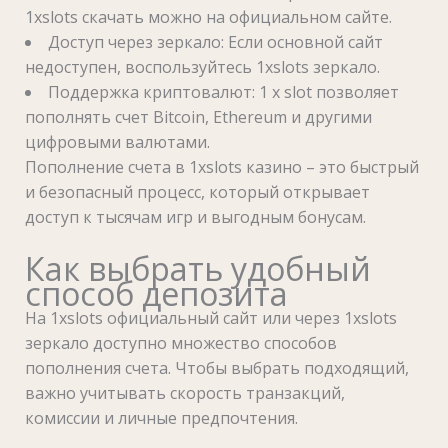
1xslots скачать можно на официальном сайте.
Доступ через зеркало: Если основной сайт
недоступен, воспользуйтесь 1xslots зеркало.
Поддержка криптовалют: 1 x slot позволяет
пополнять счет Bitcoin, Ethereum и другими
цифровыми валютами.
Пополнение счета в 1xslots казино – это быстрый
и безопасный процесс, который открывает
доступ к тысячам игр и выгодным бонусам.
Как выбрать удобный
способ депозита
На 1xslots официальный сайт или через 1xslots
зеркало доступно множество способов
пополнения счета. Чтобы выбрать подходящий,
важно учитывать скорость транзакций,
комиссии и личные предпочтения.