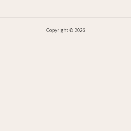
Copyright © 2026