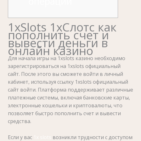
операций
1xSlots 1хСлотс как
пополнить счет и
вывести деньги в
онлайн казино
Для начала игры на 1xslots казино необходимо
зарегистрироваться на 1xslots официальный
сайт. После этого вы сможете войти в личный
кабинет, используя ссылку 1xslots официальный
сайт войти. Платформа поддерживает различные
платежные системы, включая банковские карты,
электронные кошельки и криптовалюты, что
позволяет быстро пополнить счет и вывести
средства.
Если у вас
1x slots
возникли трудности с доступом