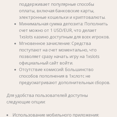
поддерживает популярные способы
оплаты, включая банковские карты,
электронные кошельки и криптовалюты.
Минимальная сумма депозита: Пополнить
счет можно от 1 USD/EUR, что делает
1xslots казино доступным для всех игроков.
Мгновенное зачисление: Средства
поступают на счет моментально, что
позволяет сразу начать игру на 1xslots
официальный сайт войти.
Отсутствие комиссий: Большинство
способов пополнения в 1хслотс не
предусматривают дополнительных сборов.
Для удобства пользователей доступны
следующие опции:
Использование мобильного приложения: