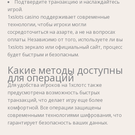
Подтвердите транзакцию и наслаждайтесь
игрой.
1xslots casino поддерживает современные
технологии, чтобы игроки могли
сосредоточиться на азарте, а не на вопросах
оплаты. Независимо от того, используете ли вы
1xslots зеркало или официальный сайт, процесс
будет быстрым и безопасным.
Какие методы доступны
для операций
Для удобства игроков на 1хслотс также
предусмотрена возможность быстрых
транзакций, что делает игру еще более
комфортной. Все операции защищены
современными технологиями шифрования, что
гарантирует безопасность ваших данных.