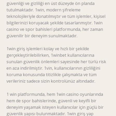
güvenliği ve gizliliği en üst düzeyde ön planda
tutulmaktadır. 1win, modern şifreleme
teknolojileriyle donatılmıştır ve tüm işlemler, kişisel
bilgilerinizi koruyacak şekilde tasarlanmıştır. 1win
casino ve spor bahisleri platformunda, her zaman
güvenilir bir deneyim sunulmaktadır.
1win giriş işlemleri kolay ve hızlı bir şekilde
gerçekleştirilebilirken, 1winbet kullanıcılarına
sunulan güvenlik önlemleri sayesinde her türlü risk
en aza indirilmiştir. 1vin, kullanıcılarının gizliliğini
koruma konusunda titizlikle çalışmakta ve tüm
verileriniz sadece sizin kontrolünüz altındadır.
1 win platformunda, hem 1win casino oyunlarında
hem de spor bahislerinde, güvenli ve keyifli bir
deneyim yaşamak isteyen kullanıcılar için güçlü bir
güvenlik yapısı bulunmaktadır. 1win giriş yap