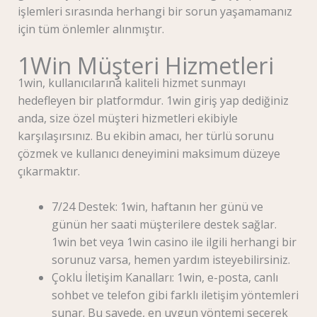
işlemleri sırasında herhangi bir sorun yaşamamanız
için tüm önlemler alınmıştır.
1Win Müşteri Hizmetleri
1win, kullanıcılarına kaliteli hizmet sunmayı
hedefleyen bir platformdur. 1win giriş yap dediğiniz
anda, size özel müşteri hizmetleri ekibiyle
karşılaşırsınız. Bu ekibin amacı, her türlü sorunu
çözmek ve kullanıcı deneyimini maksimum düzeye
çıkarmaktır.
7/24 Destek: 1win, haftanın her günü ve
günün her saati müşterilere destek sağlar.
1win bet veya 1win casino ile ilgili herhangi bir
sorunuz varsa, hemen yardım isteyebilirsiniz.
Çoklu İletişim Kanalları: 1win, e-posta, canlı
sohbet ve telefon gibi farklı iletişim yöntemleri
sunar. Bu sayede, en uygun yöntemi seçerek