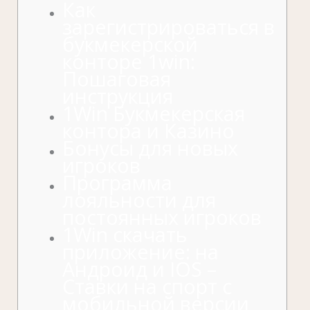
Как
зарегистрироваться в
букмекерской
конторе 1win:
Пошаговая
инструкция
1Win Букмекерская
контора и Казино
Бонусы для новых
игроков
Программа
лояльности для
постоянных игроков
1Win скачать
приложение: на
Андроид и IOS –
Ставки на спорт с
мобильной версии