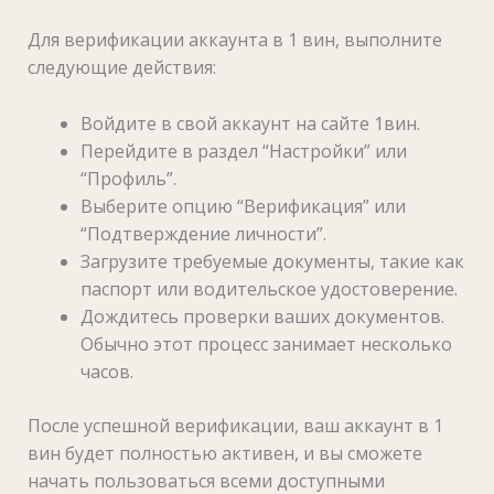
Для верификации аккаунта в 1 вин, выполните
следующие действия:
Войдите в свой аккаунт на сайте 1вин.
Перейдите в раздел “Настройки” или
“Профиль”.
Выберите опцию “Верификация” или
“Подтверждение личности”.
Загрузите требуемые документы, такие как
паспорт или водительское удостоверение.
Дождитесь проверки ваших документов.
Обычно этот процесс занимает несколько
часов.
После успешной верификации, ваш аккаунт в 1
вин будет полностью активен, и вы сможете
начать пользоваться всеми доступными