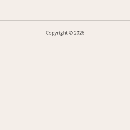
Copyright © 2026