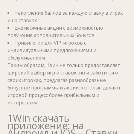
Накопление баллов за каждую ставку в играх
и на ставках.
Ежемесячные акции с возможностью
получения дополнительных бонусов.
Привилегии для VIP-игроков с
индивидуальными предложениями и
обслуживанием.
Таким образом, 1вин не только предоставляет
широкий выбор игр и ставок, но и заботится о
своих игроках, предлагая разнообразные
бонусные программы и акции, которые делают
игровой процесс более прибыльным и
интересным.
1Win скачать
приложение: на
Андроид и IOS – Ставки