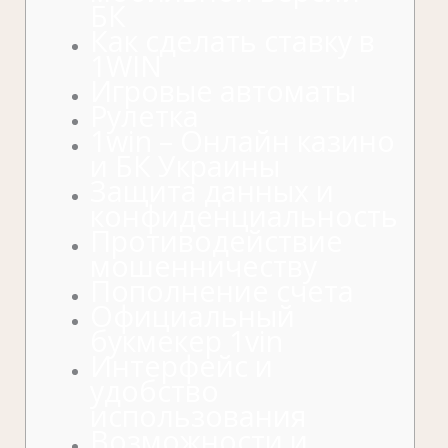
БК
Как сделать ставку в
1WIN
Игровые автоматы
Рулетка
1win – Онлайн казино
и БК Украины
Защита данных и
конфиденциальность
Противодействие
мошенничеству
Пополнение счета
Официальный
букмекер 1vin
Интерфейс и
удобство
использования
Возможности и