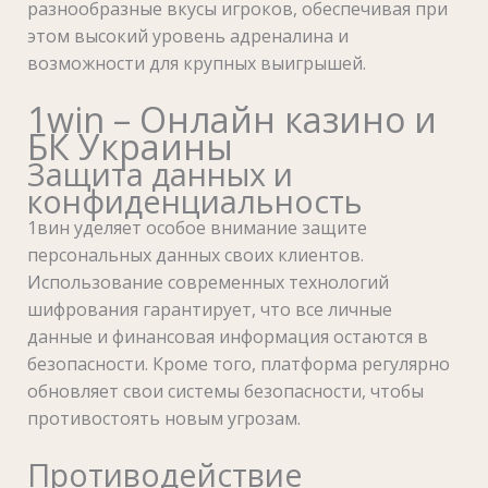
разнообразные вкусы игроков, обеспечивая при
этом высокий уровень адреналина и
возможности для крупных выигрышей.
1win – Онлайн казино и
БК Украины
Защита данных и
конфиденциальность
1вин уделяет особое внимание защите
персональных данных своих клиентов.
Использование современных технологий
шифрования гарантирует, что все личные
данные и финансовая информация остаются в
безопасности. Кроме того, платформа регулярно
обновляет свои системы безопасности, чтобы
противостоять новым угрозам.
Противодействие