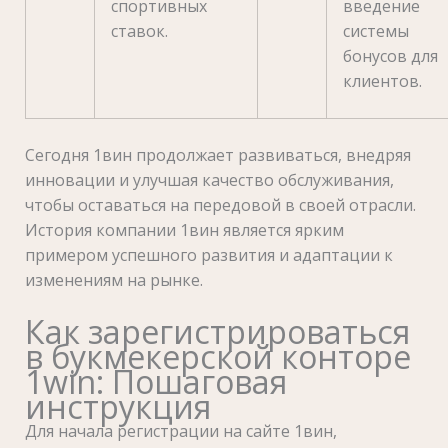
спортивных
введение
ставок.
системы
бонусов для
клиентов.
Сегодня 1вин продолжает развиваться, внедряя
инновации и улучшая качество обслуживания,
чтобы оставаться на передовой в своей отрасли.
История компании 1вин является ярким
примером успешного развития и адаптации к
изменениям на рынке.
Как зарегистрироваться
в букмекерской конторе
1win: Пошаговая
инструкция
Для начала регистрации на сайте 1вин,