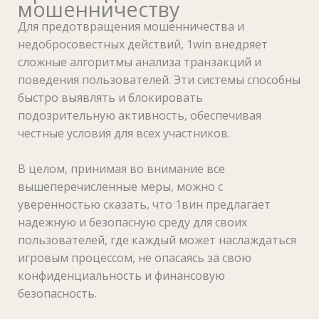
мошенничеству
Для предотвращения мошенничества и
недобросовестных действий, 1win внедряет
сложные алгоритмы анализа транзакций и
поведения пользователей. Эти системы способны
быстро выявлять и блокировать
подозрительную активность, обеспечивая
честные условия для всех участников.
В целом, принимая во внимание все
вышеперечисленные меры, можно с
уверенностью сказать, что 1вин предлагает
надежную и безопасную среду для своих
пользователей, где каждый может наслаждаться
игровым процессом, не опасаясь за свою
конфиденциальность и финансовую
безопасность.