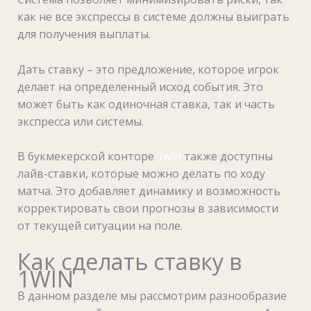
как не все экспрессы в системе должны выиграть
для получения выплаты.
Дать ставку – это предложение, которое игрок
делает на определенный исход события. Это
может быть как одиночная ставка, так и часть
экспресса или системы.
В букмекерской конторе
1win
также доступны
лайв-ставки, которые можно делать по ходу
матча. Это добавляет динамику и возможность
корректировать свои прогнозы в зависимости
от текущей ситуации на поле.
Как сделать ставку в
1WIN
В данном разделе мы рассмотрим разнообразие