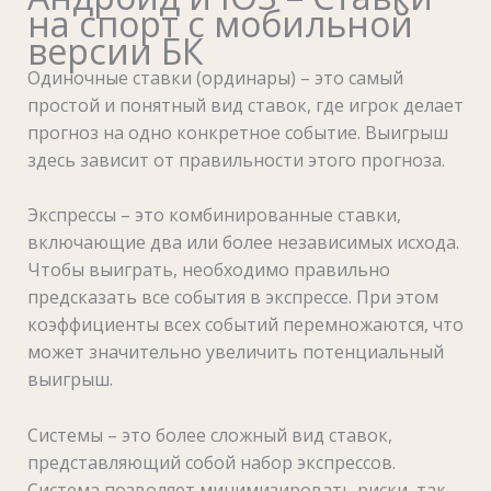
на спорт с мобильной
версии БК
Одиночные ставки (ординары) – это самый
простой и понятный вид ставок, где игрок делает
прогноз на одно конкретное событие. Выигрыш
здесь зависит от правильности этого прогноза.
Экспрессы – это комбинированные ставки,
включающие два или более независимых исхода.
Чтобы выиграть, необходимо правильно
предсказать все события в экспрессе. При этом
коэффициенты всех событий перемножаются, что
может значительно увеличить потенциальный
выигрыш.
Системы – это более сложный вид ставок,
представляющий собой набор экспрессов.
Система позволяет минимизировать риски, так