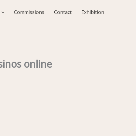
Commissions
Contact
Exhibition
sinos online