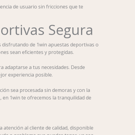
ncia de usuario sin fricciones que te
ortivas Segura
s disfrutando de 1win apuestas deportivas o
es sean eficientes y protegidas.
ra adaptarse a tus necesidades. Desde
jor experiencia posible.
ción sea procesada sin demoras y con la
 en 1win te ofrecemos la tranquilidad de
atención al cliente de calidad, disponible