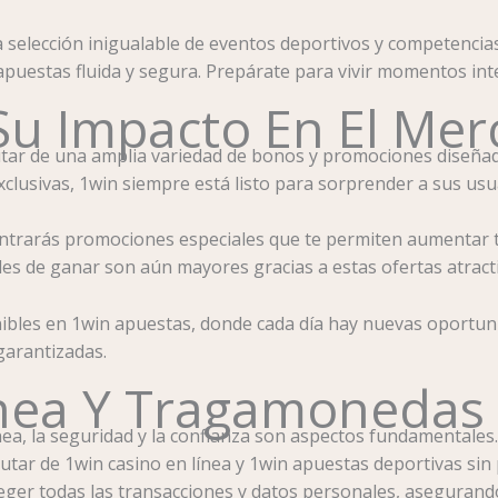
selección inigualable de eventos deportivos y competencias
 apuestas fluida y segura. Prepárate para vivir momentos in
Su Impacto En El Mer
utar de una amplia variedad de bonos y promociones diseñad
lusivas, 1win siempre está listo para sorprender a sus usu
ntrarás promociones especiales que te permiten aumentar t
ades de ganar son aún mayores gracias a estas ofertas atract
ibles en 1win apuestas, donde cada día hay nuevas oportuni
 garantizadas.
ínea Y Tragamonedas
ínea, la seguridad y la confianza son aspectos fundamentale
utar de 1win casino en línea y 1win apuestas deportivas sin
eger todas las transacciones y datos personales, asegurand