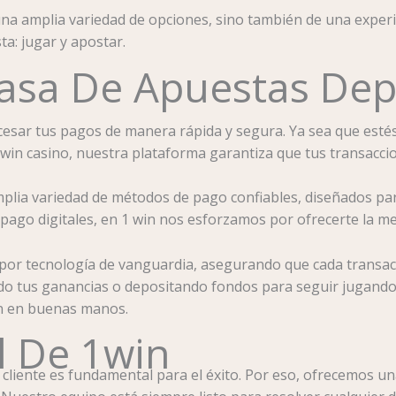
na amplia variedad de opciones, sino también de una experie
ta: jugar y apostar.
asa De Apuestas Dep
esar tus pagos de manera rápida y segura. Ya sea que esté
in casino, nuestra plataforma garantiza que tus transaccion
mplia variedad de métodos de pago confiables, diseñados pa
ago digitales, en 1 win nos esforzamos por ofrecerte la me
por tecnología de vanguardia, asegurando que cada transac
do tus ganancias o depositando fondos para seguir jugando,
án en buenas manos.
l De 1win
cliente es fundamental para el éxito. Por eso, ofrecemos una 