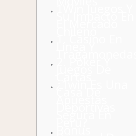
Móviles
1Win Juegos Y
Su Impacto En
El Mercado
Chileno
1. Casino En
Línea Y
Tragamoneda
2. Póker Y
Juegos De
Cartas
¿1win Es Una
Casa De
Apuestas
Deportivas
Segura En
Perú?
Bonus