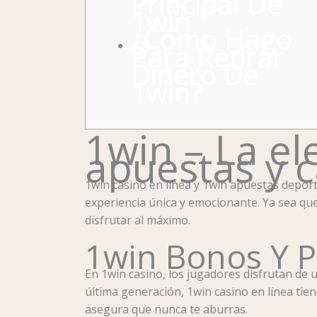
Principal De
1win
¿Cómo Hago
Para Retirar
Dinero De
1win?
1win – La el
apuestas y c
1win casino en línea y 1win apuestas deport
experiencia única y emocionante. Ya sea que
disfrutar al máximo.
1win Bonos Y 
En 1win casino, los jugadores disfrutan de u
última generación, 1win casino en línea ti
asegura que nunca te aburras.