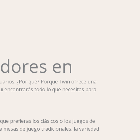
adores en
suarios. ¿Por qué? Porque 1win ofrece una
uí encontrarás todo lo que necesitas para
ue prefieras los clásicos o los juegos de
 mesas de juego tradicionales, la variedad