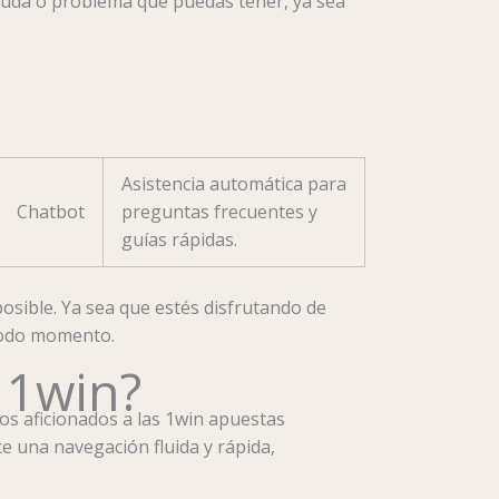
r duda o problema que puedas tener, ya sea
Asistencia automática para
Chatbot
preguntas frecuentes y
guías rápidas.
osible. Ya sea que estés disfrutando de
 todo momento.
 1win?
 los aficionados a las 1win apuestas
e una navegación fluida y rápida,