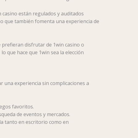
n casino están regulados y auditados
 sino que también fomenta una experiencia de
refieran disfrutar de 1win casino o
lo que hace que 1win sea la elección
ar una experiencia sin complicaciones a
egos favoritos.
úsqueda de eventos y mercados.
ida tanto en escritorio como en